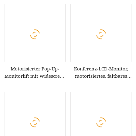
Touchscreen
motorisierter, einziehbarer
Monitor, hochklappbar,
Touchscreen-Steuerung,
Tastatur und Maus
Motorisierter Pop-Up-
Konferenz-LCD-Monitor,
Monitorlift mit Widescreen
motorisiertes, faltbares
für Konferenzsysteme
Gerät mit Signature-
Display