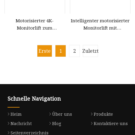
Motorisierter 4K-
Intelligenter motorisierter
Monitorlift zum
Monitorlift mit
Fabrikpreis
Klappfunktion
Erste
1
2
Zuletzt
Schnelle Navigation
Heim
Über uns
Produkte
Nachricht
Blog
Kontaktiere uns
Seitenverzeichnis