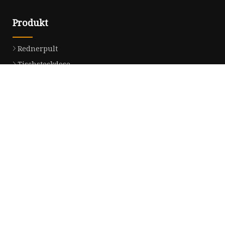
Produkt
Rednerpult
Tischsteckdose
Motorisierter ausziehbarer Monitor
Konferenz-Multimedia-Terminal
Motorisierte faltbare Konferenzlösung
Tragbares integriertes Konferenz-Multimedia-Terminal
High-End-Digitalpodium
Runde Tischsteckdose
Motorisierter faltbarer Monitor
Motorisiertes faltbares Mikrofon
Partnerfirma