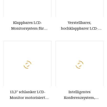
Klappbares LCD-
Verstellbarer,
Monitorsystem für
hochklappbarer LCD-
Konferenzraumlösungen
Computermonitor mit
17,3''-Touchscreen
13,3'' schlanker LCD-
Intelligentes
Monitor motorisiert
Konferenzsystem,
faltbar mit HD-
versteckte Installation,