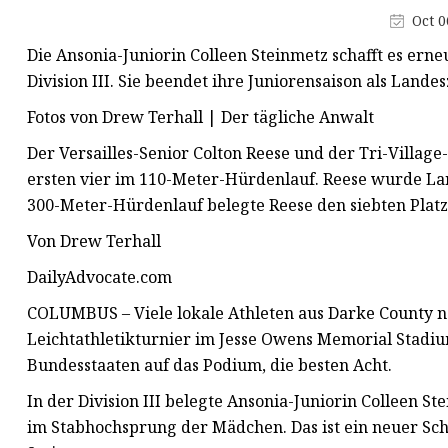
Runde Tischsteckdose
Oct 0
Motorisierter faltbarer Monitor
Die Ansonia-Juniorin Colleen Steinmetz schafft es er
Motorisiertes faltbares Mikrofon
Division III. Sie beendet ihre Juniorensaison als Lande
Rechteckige Tischsteckdose
Fotos von Drew Terhall | Der tägliche Anwalt
Tragbare integrierte Tablet-
Der Versailles-Senior Colton Reese und der Tri-Village-
Lösung
ersten vier im 110-Meter-Hürdenlauf. Reese wurde La
300-Meter-Hürdenlauf belegte Reese den siebten Platz
Von Drew Terhall
DailyAdvocate.com
COLUMBUS – Viele lokale Athleten aus Darke County na
Leichtathletikturnier im Jesse Owens Memorial Stadium 
Bundesstaaten auf das Podium, die besten Acht.
In der Division III belegte Ansonia-Juniorin Colleen S
im Stabhochsprung der Mädchen. Das ist ein neuer Sch