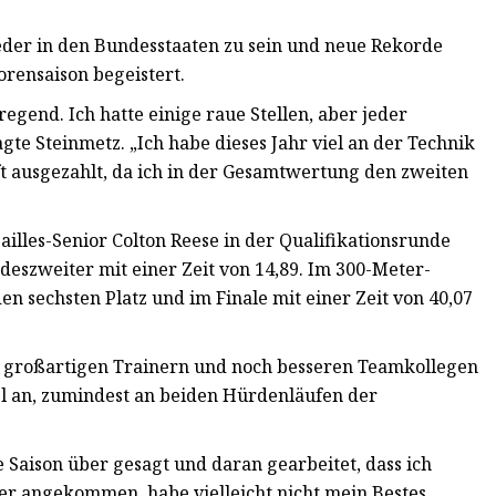
wieder in den Bundesstaaten zu sein und neue Rekorde
orensaison begeistert.
egend. Ich hatte einige raue Stellen, aber jeder
agte Steinmetz. „Ich habe dieses Jahr viel an der Technik
aft ausgezahlt, da ich in der Gesamtwertung den zweiten
illes-Senior Colton Reese in der Qualifikationsrunde
deszweiter mit einer Zeit von 14,89. Im 300-Meter-
n sechsten Platz und im Finale mit einer Zeit von 40,07
en großartigen Trainern und noch besseren Teamkollegen
el an, zumindest an beiden Hürdenläufen der
e Saison über gesagt und daran gearbeitet, dass ich
ier angekommen, habe vielleicht nicht mein Bestes