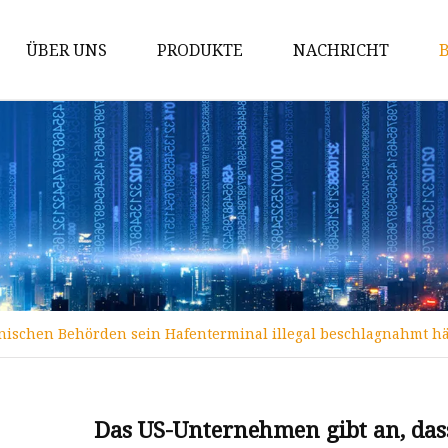
ÜBER UNS
PRODUKTE
NACHRICHT
Rednerpult
Tischsteckdose
Motorisierter ausziehbarer
Monitor
Konferenz-Multimedia-Terminal
Motorisierte faltbare
Konferenzlösung
nischen Behörden sein Hafenterminal illegal beschlagnahmt hä
Tragbares integriertes
Konferenz-Multimedia-Terminal
High-End-Digitalpodium
Das US-Unternehmen gibt an, das