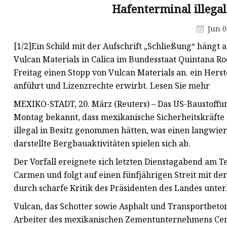
Runde Tischsteckdose
Hafenterminal illega
Motorisierter faltbarer Monitor
Jun 0
Motorisiertes faltbares Mikrofon
[1/2]Ein Schild mit der Aufschrift „Schließung“ häng
Rechteckige Tischsteckdose
Vulcan Materials in Calica im Bundesstaat Quintana R
Freitag einen Stopp von Vulcan Materials an. ein Hers
Tragbare integrierte Tablet-
anführt und Lizenzrechte erwirbt. Lesen Sie mehr
Lösung
MEXIKO-STADT, 20. März (Reuters) – Das US-Baustoff
Montag bekannt, dass mexikanische Sicherheitskräfte
illegal in Besitz genommen hätten, was einen langwie
darstellte Bergbauaktivitäten spielen sich ab.
Der Vorfall ereignete sich letzten Dienstagabend am T
Carmen und folgt auf einen fünfjährigen Streit mit de
durch scharfe Kritik des Präsidenten des Landes unte
Vulcan, das Schotter sowie Asphalt und Transportbeto
Arbeiter des mexikanischen Zementunternehmens Cem