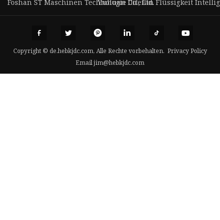
Foshan ST Maschinen Technologie Co., Ltd.
Yuhuan Difeilin Flüssigkeit Intellig
Copyright © de.hebkjdc.com, Alle Rechte vorbehalten.
Privacy Policy
Email
jim@hebkjdc.com